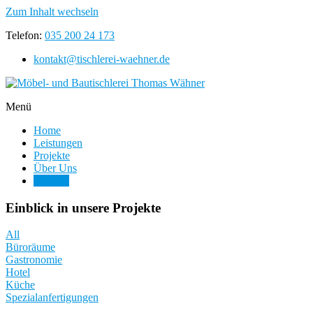
Zum Inhalt wechseln
Telefon:
035 200 24 173
kontakt@tischlerei-waehner.de
Ihr Spezialist für Holzausbauten aus Sachsen
Menü
Möbel- und Bautischlerei Thomas Wähner
Home
Leistungen
Projekte
Über Uns
Kontakt
Einblick in unsere Projekte
All
Büroräume
Gastronomie
Hotel
Küche
Spezialanfertigungen